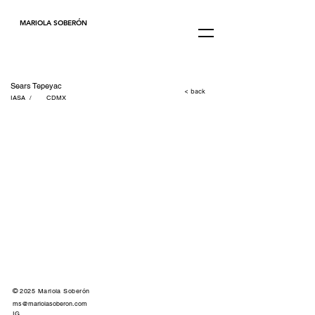
MARIOLA SOBERÓN
Sears Tepeyac
< back
IASA / CDMX
©
2025 Mariola Soberón
ms@mariolasoberon.com
IG